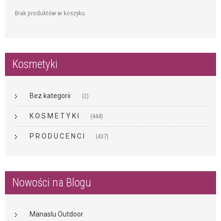
Brak produktów w koszyku.
Kosmetyki
Bez kategorii
(2)
K O S M E T Y K I
(444)
P R O D U C E N C I
(437)
Nowości na Blogu
Manaslu Outdoor