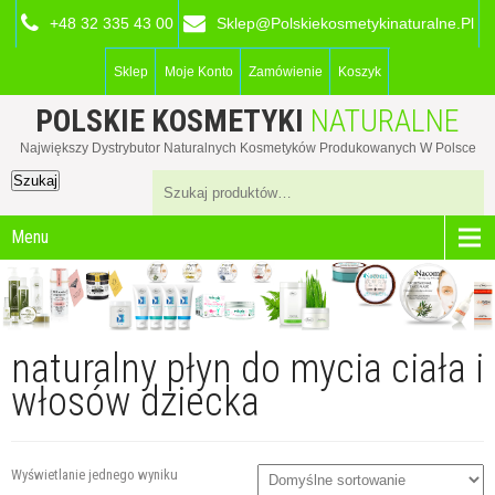
+48 32 335 43 00
Sklep@polskiekosmetykinaturalne.pl
Sklep
Moje Konto
Zamówienie
Koszyk
POLSKIE KOSMETYKI
NATURALNE
Największy Dystrybutor Naturalnych Kosmetyków Produkowanych W Polsce
Szukaj
Menu
naturalny płyn do mycia ciała i
włosów dziecka
Wyświetlanie jednego wyniku