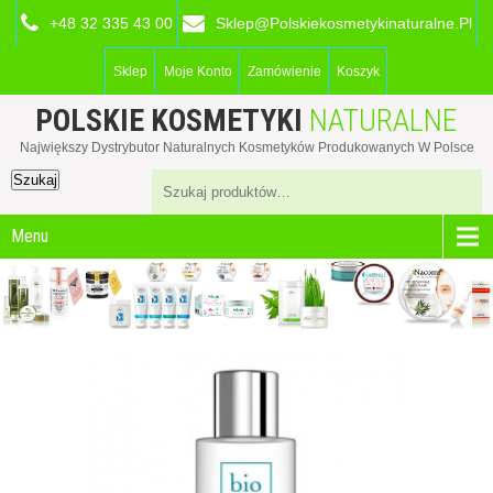
+48 32 335 43 00
Sklep@polskiekosmetykinaturalne.pl
Sklep
Moje Konto
Zamówienie
Koszyk
POLSKIE KOSMETYKI
NATURALNE
Największy Dystrybutor Naturalnych Kosmetyków Produkowanych W Polsce
Szukaj
Menu