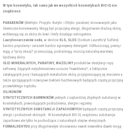
W tym kosmetyku, tak samo jak we wszystkich kosmetykach BIO IQ nie
znajdziesz
PARABENÓW
(Methylo- Propylo- Butylo- i Ethylo- paraben) stosowanych jako
chemiczne konserwanty. Mogą być przyczyną alergii, długotrwale drażnią skórę,
wchłaniają się ze skóry do krwi i limfy działając estrogennie.
Laurylosiarczanów sodu
, w skrócie
SLS, SLES
(Sodium Laureth/yl Sulfate)
bardzo popularny i zarazem bardzo agresywny detergent. Odtłuszczają, pienią i
myją, a ?przy okazji? przesuszają, podrażniają, niszczą naturalną warstwę
lipidową skóry
OLEI MINERALNYCH, PARAFINY, WAZELINY
produktów destylacji ropy
naftowej. Dających natychmiastowe uczucie ?nawilżenia?, a faktycznie
zatykających pory i hamujących metabolizm skóry, przyspieszający jej starzenie a
także sprzyjających rozwojowi bakterii beztlenowych będących częstą przyczyną
przewlekłego trądziku
SILIKONÓW
SYNTETYCZNYCH BARWNIKÓW
jednych z najbardziej zbędnych substancji w
kosmetykach, powodujących podrażnienia, alergie i egzemy.
SYNTETYCZNYCH SUBSTANCJI ZAPACHOWYCH
będących częstą przyczyną
alergii i podrażnień skórnych. W kosmetykach BIO IQ znajdziesz substancje
zapachowe ale tylko te pochodzące z naturalnych olejów eterycznych.
FORMALDEHYDU
przy długotrwałym stosowaniu nawet niewielkie dawki mogą