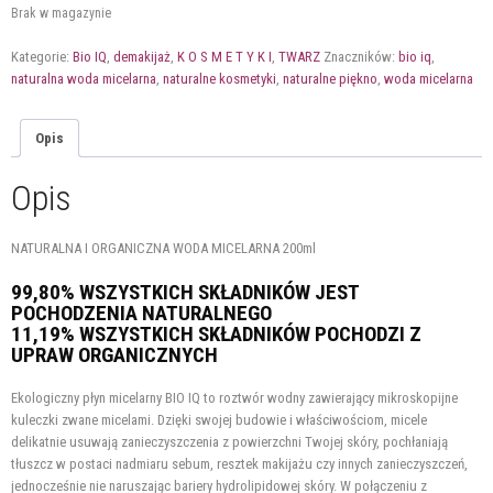
Brak w magazynie
Kategorie:
Bio IQ
,
demakijaż
,
K O S M E T Y K I
,
TWARZ
Znaczników:
bio iq
,
naturalna woda micelarna
,
naturalne kosmetyki
,
naturalne piękno
,
woda micelarna
Opis
Opis
NATURALNA I ORGANICZNA WODA MICELARNA 200ml
99,80% WSZYSTKICH SKŁADNIKÓW JEST
POCHODZENIA NATURALNEGO
11,19% WSZYSTKICH SKŁADNIKÓW POCHODZI Z
UPRAW ORGANICZNYCH
Ekologiczny płyn micelarny BIO IQ to roztwór wodny zawierający mikroskopijne
kuleczki zwane micelami. Dzięki swojej budowie i właściwościom, micele
delikatnie usuwają zanieczyszczenia z powierzchni Twojej skóry, pochłaniają
tłuszcz w postaci nadmiaru sebum, resztek makijażu czy innych zanieczyszczeń,
jednocześnie nie naruszając bariery hydrolipidowej skóry. W połączeniu z