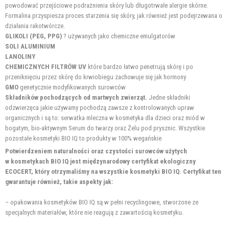
powodować przejściowe podrażnienia skóry lub długotrwałe alergie skórne.
Formalina przyspiesza proces starzenia się skóry, jak również jest podejrzewana o
działania rakotwórcze.
GLIKOLI (PEG, PPG)
? używanych jako chemiczne emulgatorów
SOLI ALUMINIUM
LANOLINY
CHEMICZNYCH FILTRÓW UV
które bardzo łatwo penetrują skórę i po
przeniknięciu przez skórę do krwiobiegu zachowuje się jak hormony
GMO
genetycznie modyfikowanych surowców
Składników pochodzących od martwych zwierząt.
Jedne składniki
odzwierzęca jakie używamy pochodzą zawsze z kontrolowanych upraw
organicznych i są to: serwatka mleczna w kosmetyka dla dzieci oraz miód w
bogatym, bio-aktywnym Serum do twarzy oraz Żelu pod prysznic. Wszystkie
pozostałe kosmetyki BIO IQ to produkty w 100% wegańskie
Potwierdzeniem naturalności oraz czystości surowców użytych
w kosmetykach BIO IQ jest międzynarodowy certyfikat ekologiczny
ECOCERT, który otrzymaliśmy na wszystkie kosmetyki BIO IQ. Certyfikat ten
gwarantuje również, takie aspekty jak:
– opakowania kosmetyków BIO IQ są w pełni recyclingowe, stworzone ze
specjalnych materiałów, które nie reagują z zawartością kosmetyku.