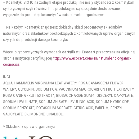
– Kosmetyki BIO IQ na żadnym etapie produkcji nie miały styczności z kosmetykami
syntetycznymi czyli również linie produkcyjne są specjalnie dostosowane,
wyłącznie do produkcji kosmetyków naturalnych i organicznych.
– Na każdym kosmetyk znajdziesz dokładny skład procentowy składników
naturalnych oraz składników pochodzących z kontrolowanych upraw organicznych
użytych do produkcji danego kosmetyku.
Więcej o rygorystycznych wymogach
certyfikatu Ecocert
przeczytasz na oficjalnej
stronie instytucji certyfikującej
http://www.ecocert.com/en/natural-and-organic-
cosmetics
INCI:
AQUA, HAMAMELIS VIRGINIANA LEAF WATER*, ROSA DAMASCENA FLOWER
WATER*, GLYCERIN, SODIUM PCA, VACCINIUM MACROCARPON FRUIT EXTRACT*,
ROSA CANINA FRUIT EXTRACT*, BIOSACCHARIDE GUM-1, GLYCERYL CAPRYLATE,
SODIUM LEVULINATE, SODIUM ANISATE, LEVULINIC ACID, SODIUM HYDROXIDE,
SODIUM BENZOATE, POTASSIUM SORBATE, CITRIC ACID, PARFUM, BENZYL
SALICYLATE, D-LIMONENE, LINALOOL.
* Składniki z upraw organicznych