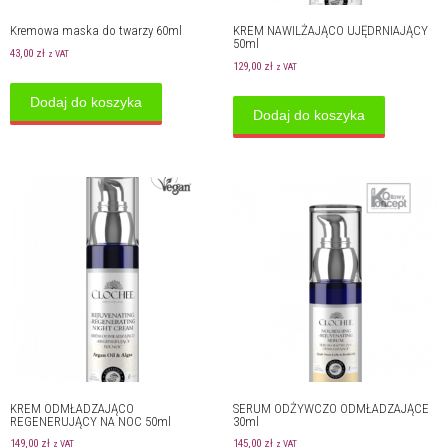
Kremowa maska do twarzy 60ml
KREM NAWILŻAJĄCO UJĘDRNIAJĄCY
50ml
43,00
zł
z VAT
129,00
zł
z VAT
Dodaj do koszyka
Dodaj do koszyka
KREM ODMŁADZAJĄCO
SERUM ODŻYWCZO ODMŁADZAJĄCE
REGENERUJĄCY NA NOC 50ml
30ml
149,00
zł
145,00
zł
z VAT
z VAT