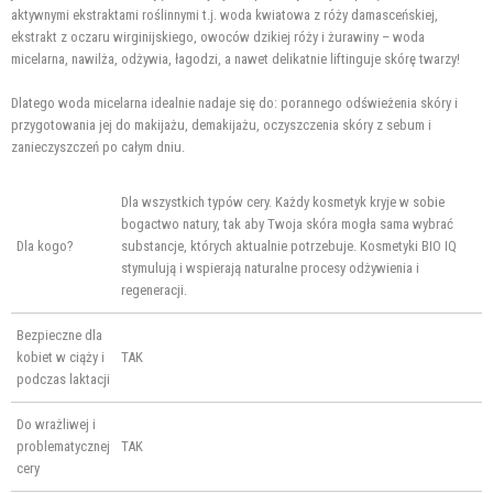
aktywnymi ekstraktami roślinnymi t.j. woda kwiatowa z róży damasceńskiej,
ekstrakt z oczaru wirginijskiego, owoców dzikiej róży i żurawiny – woda
micelarna, nawilża, odżywia, łagodzi, a nawet delikatnie liftinguje skórę twarzy!
Dlatego woda micelarna idealnie nadaje się do: porannego odświeżenia skóry i
przygotowania jej do makijażu, demakijażu, oczyszczenia skóry z sebum i
zanieczyszczeń po całym dniu.
Dla wszystkich typów cery. Każdy kosmetyk kryje w sobie
bogactwo natury, tak aby Twoja skóra mogła sama wybrać
Dla kogo?
substancje, których aktualnie potrzebuje. Kosmetyki BIO IQ
stymulują i wspierają naturalne procesy odżywienia i
regeneracji.
Bezpieczne dla
kobiet w ciąży i
TAK
podczas laktacji
Do wrażliwej i
problematycznej
TAK
cery