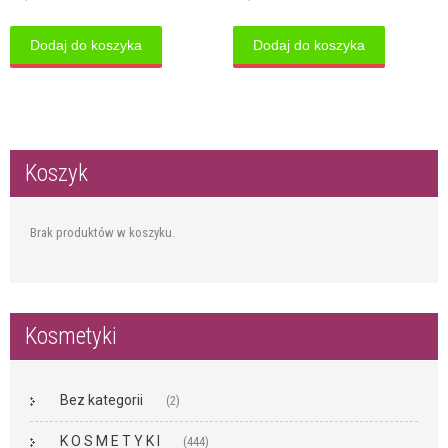
Dodaj do koszyka
Dodaj do koszyka
Koszyk
Brak produktów w koszyku.
Kosmetyki
Bez kategorii
(2)
K O S M E T Y K I
(444)