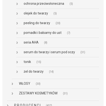
ochrona przeciwsłoneczna
(5)
olejek do twarzy
(5)
peeling do twarzy
(20)
pomadki i balsamy do ust
(7)
seria AHA
(8)
serum do twarzy i serum pod oczy
(31)
tonik
(15)
żel do twarzy
(14)
WŁOSY
(30)
ZESTAWY KOSMETYKÓW
(31)
P R O D U C E N C I
(437)